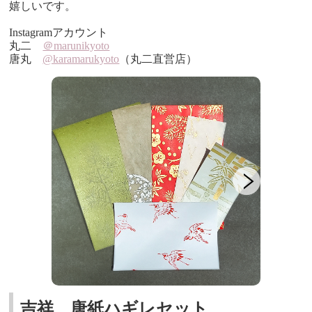
嬉しいです。
Instagramアカウント
丸二
＠marunikyoto
唐丸
@karamarukyoto
（丸二直営店）
吉祥 唐紙ハギレセット