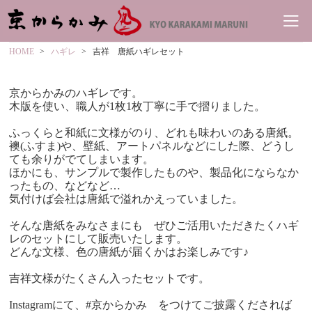
HOME
ハギレ
吉祥 唐紙ハギレセット
京からかみのハギレです。
木版を使い、職人が1枚1枚丁寧に手で摺りました。
ふっくらと和紙に文様がのり、どれも味わいのある唐紙。
襖(ふすま)や、壁紙、アートパネルなどにした際、どうし
ても余りがでてしまいます。
ほかにも、サンプルで製作したものや、製品化にならなか
ったもの、などなど…
気付けば会社は唐紙で溢れかえっていました。
そんな唐紙をみなさまにも ぜひご活用いただきたくハギ
レのセットにして販売いたします。
どんな文様、色の唐紙が届くかはお楽しみです♪
吉祥文様がたくさん入ったセットです。
Instagramにて、#京からかみ をつけてご披露くだされば