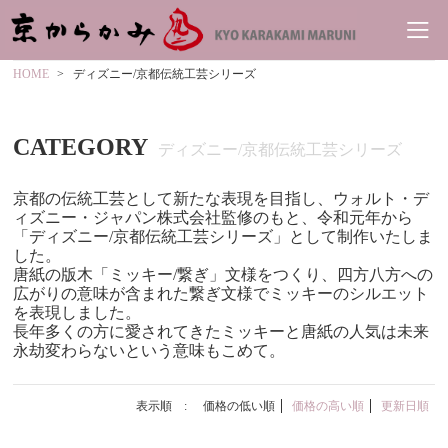
HOME
ディズニー/京都伝統工芸シリーズ
CATEGORY
ディズニー/京都伝統工芸シリーズ
京都の伝統工芸として新たな表現を目指し、ウォルト・デ
ィズニー・ジャパン株式会社監修のもと、令和元年から
「ディズニー/京都伝統工芸シリーズ」として制作いたしま
した。
唐紙の版木「ミッキー/繋ぎ」文様をつくり、四方八方への
広がりの意味が含まれた繋ぎ文様でミッキーのシルエット
を表現しました。
長年多くの方に愛されてきたミッキーと唐紙の人気は未来
永劫変わらないという意味もこめて。
表示順 :
価格の低い順
価格の高い順
更新日順