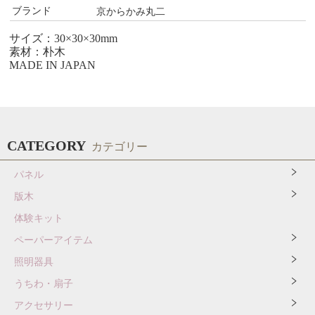
ブランド
京からかみ丸二
サイズ：30×30×30mm
素材：朴木
MADE IN JAPAN
CATEGORY
カテゴリー
パネル
版木
体験キット
ペーパーアイテム
照明器具
うちわ・扇子
アクセサリー