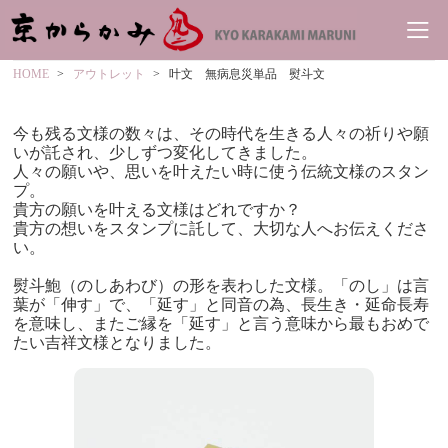
HOME
アウトレット
叶文 無病息災単品 熨斗文
今も残る文様の数々は、その時代を生きる人々の祈りや願
いが託され、少しずつ変化してきました。
人々の願いや、思いを叶えたい時に使う伝統文様のスタン
プ。
貴方の願いを叶える文様はどれですか？
貴方の想いをスタンプに託して、大切な人へお伝えくださ
い。
熨斗鮑（のしあわび）の形を表わした文様。「のし」は言
葉が「伸す」で、「延す」と同音の為、長生き・延命長寿
を意味し、またご縁を「延す」と言う意味から最もおめで
たい吉祥文様となりました。